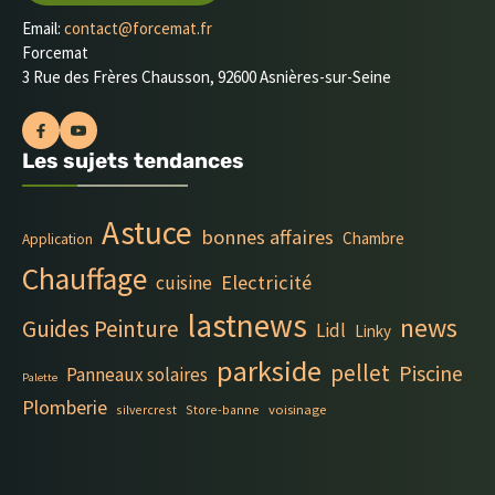
Email:
contact@forcemat.fr
Forcemat
3 Rue des Frères Chausson, 92600 Asnières-sur-Seine
Les sujets tendances
Astuce
bonnes affaires
Chambre
Application
Chauffage
Electricité
cuisine
lastnews
news
Guides Peinture
Lidl
Linky
parkside
pellet
Piscine
Panneaux solaires
Palette
Plomberie
silvercrest
Store-banne
voisinage