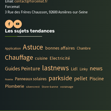
Email:
contact@forcemat.fr
Forcemat
3 Rue des Frères Chausson, 92600 Asnières-sur-Seine
Les sujets tendances
Astuce
bonnes affaires
Chambre
Application
Chauffage
Electricité
cuisine
lastnews
news
Guides Peinture
Lidl
Linky
parkside
pellet
Piscine
Panneaux solaires
Palette
Plomberie
silvercrest
Store-banne
voisinage