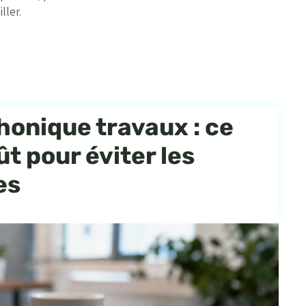
ller.
onique travaux : ce
ût pour éviter les
es