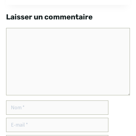
Laisser un commentaire
Commentaire
Nom
E-
mail