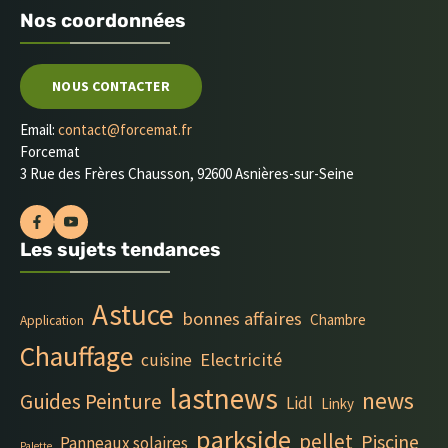
Nos coordonnées
NOUS CONTACTER
Email:
contact@forcemat.fr
Forcemat
3 Rue des Frères Chausson, 92600 Asnières-sur-Seine
Les sujets tendances
Astuce
bonnes affaires
Chambre
Application
Chauffage
Electricité
cuisine
lastnews
news
Guides Peinture
Lidl
Linky
parkside
pellet
Piscine
Panneaux solaires
Palette