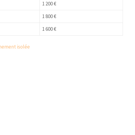
1 200 €
1 800 €
1 600 €
nement isolée