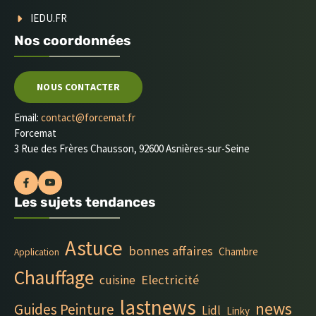
IEDU.FR
Nos coordonnées
NOUS CONTACTER
Email:
contact@forcemat.fr
Forcemat
3 Rue des Frères Chausson, 92600 Asnières-sur-Seine
Les sujets tendances
Astuce
bonnes affaires
Chambre
Application
Chauffage
Electricité
cuisine
lastnews
news
Guides Peinture
Lidl
Linky