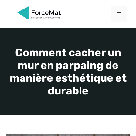
Aller
au
MENU
contenu
Comment cacher un
mur en parpaing de
manière esthétique et
durable