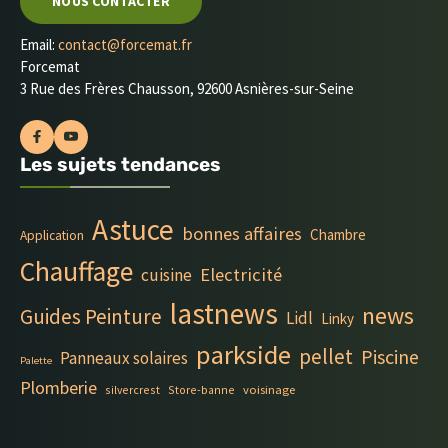
NOUS CONTACTER
Email:
contact@forcemat.fr
Forcemat
3 Rue des Frères Chausson, 92600 Asnières-sur-Seine
Les sujets tendances
Astuce
bonnes affaires
Chambre
Application
Chauffage
Electricité
cuisine
lastnews
news
Guides Peinture
Lidl
Linky
parkside
pellet
Piscine
Panneaux solaires
Palette
Plomberie
silvercrest
Store-banne
voisinage