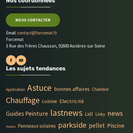
Nos coordonnées
NOUS CONTACTER
Email:
contact@forcemat.fr
Forcemat
3 Rue des Frères Chausson, 92600 Asnières-sur-Seine
Les sujets tendances
Astuce
bonnes affaires
Chambre
Application
Chauffage
Electricité
cuisine
lastnews
news
Guides Peinture
Lidl
Linky
parkside
pellet
Piscine
Panneaux solaires
Palette