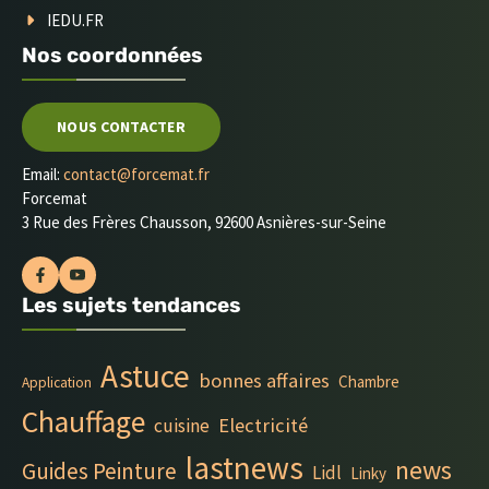
IEDU.FR
Nos coordonnées
NOUS CONTACTER
Email:
contact@forcemat.fr
Forcemat
3 Rue des Frères Chausson, 92600 Asnières-sur-Seine
Les sujets tendances
Astuce
bonnes affaires
Chambre
Application
Chauffage
Electricité
cuisine
lastnews
news
Guides Peinture
Lidl
Linky