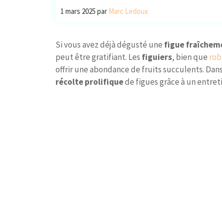
1 mars 2025
par
Marc Ledoux
Si vous avez déjà dégusté une
figue fraîcheme
peut être gratifiant. Les
figuiers
, bien que
rob
offrir une abondance de fruits succulents. Da
récolte prolifique
de figues grâce à un entreti