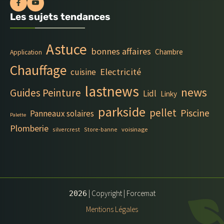
Les sujets tendances
Astuce
bonnes affaires
Chambre
Application
Chauffage
Electricité
cuisine
lastnews
news
Guides Peinture
Lidl
Linky
parkside
pellet
Piscine
Panneaux solaires
Palette
Plomberie
silvercrest
Store-banne
voisinage
| Copyright | Forcemat
2026
Mentions Légales