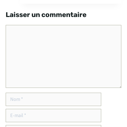
Laisser un commentaire
Commentaire
Nom
E-
mail