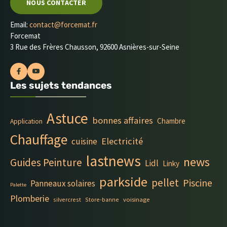
NOUS CONTACTER
Email:
contact@forcemat.fr
Forcemat
3 Rue des Frères Chausson, 92600 Asnières-sur-Seine
Les sujets tendances
Astuce
bonnes affaires
Chambre
Application
Chauffage
Electricité
cuisine
lastnews
news
Guides Peinture
Lidl
Linky
parkside
pellet
Piscine
Panneaux solaires
Palette
Plomberie
silvercrest
Store-banne
voisinage