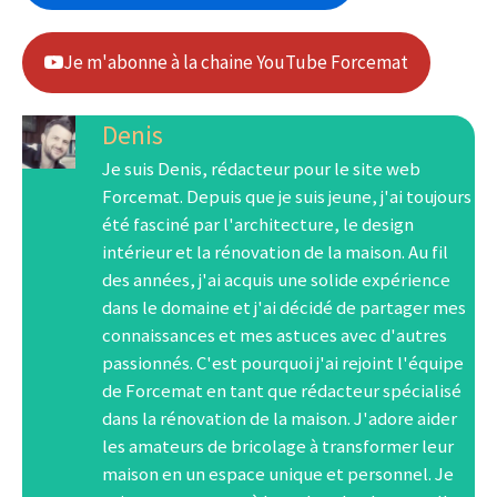
Je m'abonne à la chaine YouTube Forcemat
Denis
Je suis Denis, rédacteur pour le site web
Forcemat. Depuis que je suis jeune, j'ai toujours
été fasciné par l'architecture, le design
intérieur et la rénovation de la maison. Au fil
des années, j'ai acquis une solide expérience
dans le domaine et j'ai décidé de partager mes
connaissances et mes astuces avec d'autres
passionnés. C'est pourquoi j'ai rejoint l'équipe
de Forcemat en tant que rédacteur spécialisé
dans la rénovation de la maison. J'adore aider
les amateurs de bricolage à transformer leur
maison en un espace unique et personnel. Je