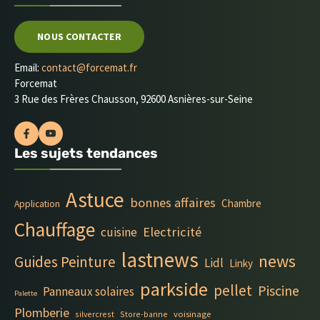
NOUS CONTACTER
Email:
contact@forcemat.fr
Forcemat
3 Rue des Frères Chausson, 92600 Asnières-sur-Seine
Les sujets tendances
Astuce
bonnes affaires
Chambre
Application
Chauffage
Electricité
cuisine
lastnews
news
Guides Peinture
Lidl
Linky
parkside
pellet
Piscine
Panneaux solaires
Palette
Plomberie
silvercrest
Store-banne
voisinage