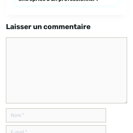
Laisser un commentaire
Commentaire
Nom
E-