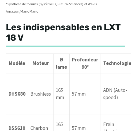
*Synthèse de forums (Système D, Futura-Sciences) et d’avis
Amazon/ManoMano.
Les indispensables en LXT
18 V
Ø
Profondeur
Modèle
Moteur
Technologi
lame
90°
165
ADN (Auto-
DHS680
Brushless
57 mm
mm
speed)
165
Frein
DSS610
Charbon
57 mm