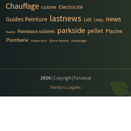
Chauffage
Electricité
cuisine
lastnews
news
Guides Peinture
Lidl
Linky
parkside
pellet
Piscine
Panneaux solaires
Palette
Plomberie
silvercrest
Store-banne
voisinage
| Copyright | Forcemat
2026
Mentions Légales