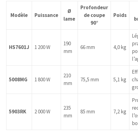
Profondeur
Ø
Modèle
Puissance
de coupe
Poids
lame
b
90°
Lé
190
pr
HS7601J
1 200 W
66 mm
4,0 kg
mm
po
l’
Ef
210
5008MG
1 800 W
75,5 mm
5,1 kg
ch
mm
gr
Pr
235
re
5903RK
2 000 W
85 mm
7,2 kg
mm
l’
bo