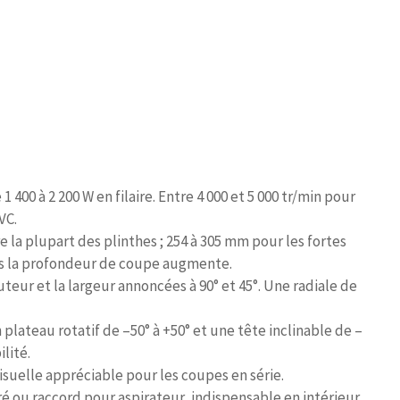
 1 400 à 2 200 W en filaire. Entre 4 000 et 5 000 tr/min pour
VC.
 la plupart des plinthes ; 254 à 305 mm pour les fortes
lus la profondeur de coupe augmente.
auteur et la largeur annoncées à 90° et 45°. Une radiale de
n plateau rotatif de –50° à +50° et une tête inclinable de –
ilité.
visuelle appréciable pour les coupes en série.
ré ou raccord pour aspirateur, indispensable en intérieur.