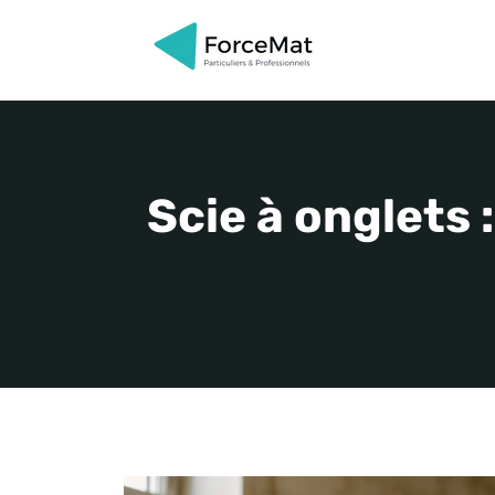
Aller
au
contenu
Scie à onglets