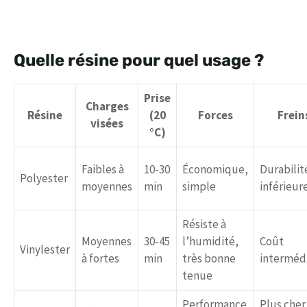
Quelle résine pour quel usage ?
Prise
Charges
Résine
(20
Forces
Frein
visées
°C)
Faibles à
10-30
Économique,
Durabilit
Polyester
moyennes
min
simple
inférieur
Résiste à
Moyennes
30-45
l’humidité,
Coût
Vinylester
à fortes
min
très bonne
intermédi
tenue
Performance
Plus cher