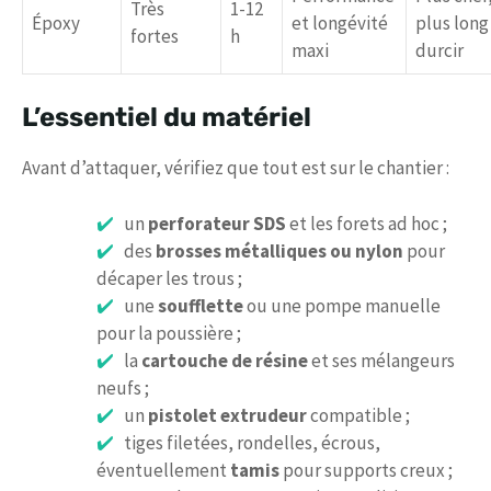
Très
1-12
Époxy
et longévité
plus long
fortes
h
maxi
durcir
L’essentiel du matériel
Avant d’attaquer, vérifiez que tout est sur le chantier :
un
perforateur SDS
et les forets ad hoc ;
des
brosses métalliques ou nylon
pour
décaper les trous ;
une
soufflette
ou une pompe manuelle
pour la poussière ;
la
cartouche de résine
et ses mélangeurs
neufs ;
un
pistolet extrudeur
compatible ;
tiges filetées, rondelles, écrous,
éventuellement
tamis
pour supports creux ;