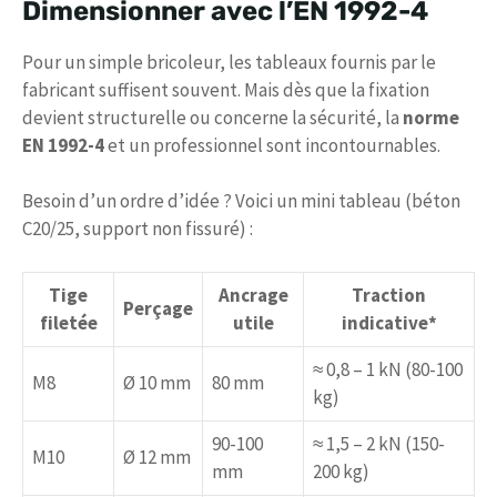
Dimensionner avec l’EN 1992-4
Pour un simple bricoleur, les tableaux fournis par le
fabricant suffisent souvent. Mais dès que la fixation
devient structurelle ou concerne la sécurité, la
norme
EN 1992-4
et un professionnel sont incontournables.
Besoin d’un ordre d’idée ? Voici un mini tableau (béton
C20/25, support non fissuré) :
Tige
Ancrage
Traction
Perçage
filetée
utile
indicative*
≈ 0,8 – 1 kN (80-100
M8
Ø 10 mm
80 mm
kg)
90-100
≈ 1,5 – 2 kN (150-
M10
Ø 12 mm
mm
200 kg)