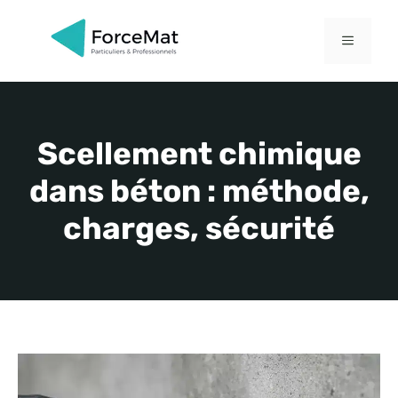
Aller
au
MENU
contenu
Scellement chimique
dans béton : méthode,
charges, sécurité