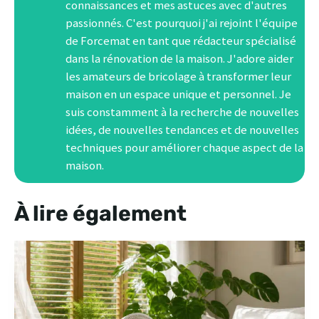
connaissances et mes astuces avec d'autres
passionnés. C'est pourquoi j'ai rejoint l'équipe
de Forcemat en tant que rédacteur spécialisé
dans la rénovation de la maison. J'adore aider
les amateurs de bricolage à transformer leur
maison en un espace unique et personnel. Je
suis constamment à la recherche de nouvelles
idées, de nouvelles tendances et de nouvelles
techniques pour améliorer chaque aspect de la
maison.
À lire également