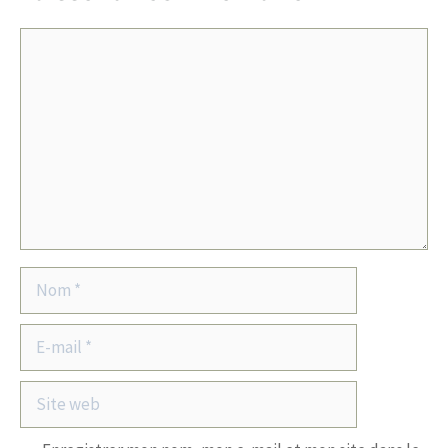
Commentaire
Nom
E-
mail
Site
web