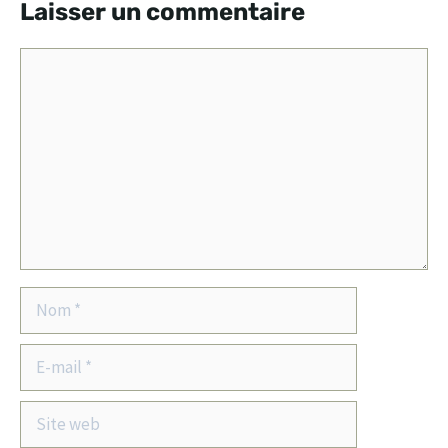
Laisser un commentaire
Commentaire
Nom
E-
mail
Site
web