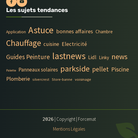
Les sujets tendances
Astuce
bonnes affaires
Chambre
Application
Chauffage
Electricité
cuisine
lastnews
news
Guides Peinture
Lidl
Linky
parkside
pellet
Piscine
Panneaux solaires
Palette
Plomberie
silvercrest
Store-banne
voisinage
| Copyright | Forcemat
2026
Mentions Légales