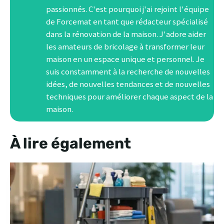
passionnés. C'est pourquoi j'ai rejoint l'équipe
de Forcemat en tant que rédacteur spécialisé
dans la rénovation de la maison. J'adore aider
les amateurs de bricolage à transformer leur
maison en un espace unique et personnel. Je
suis constamment à la recherche de nouvelles
idées, de nouvelles tendances et de nouvelles
techniques pour améliorer chaque aspect de la
maison.
À lire également