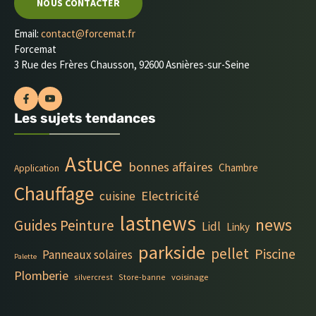
NOUS CONTACTER
Email:
contact@forcemat.fr
Forcemat
3 Rue des Frères Chausson, 92600 Asnières-sur-Seine
Les sujets tendances
Astuce
bonnes affaires
Chambre
Application
Chauffage
Electricité
cuisine
lastnews
news
Guides Peinture
Lidl
Linky
parkside
pellet
Piscine
Panneaux solaires
Palette
Plomberie
silvercrest
Store-banne
voisinage