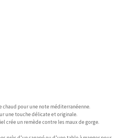
re chaud pour une note méditerranéenne.
r une touche délicate et originale.
miel crée un remède contre les maux de gorge.
ées près d’un canapé ou d’une table à manger pour