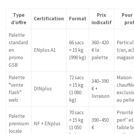
Type
Prix
Pour 
Certification
Format
d’offre
indicatif
prof
Palette
standard
66 sacs
360–420
Particul
en
ENplus A1
× 15 kg
€ la
t/an, ac
promo
(990 kg)
palette
magasi
GSB
Palette
72 sacs
Maison
340–390
“vente
× 15 kg
chauffé
DINplus
€ +
flash”
(1 080
exclusi
livraison
web
kg)
au pell
70 sacs
Priorité 
Palette
× 15 kg
390–450
perf’ et
premium
NF + ENplus
(1 050
€
faible b
locale