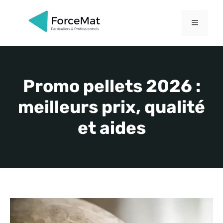
Aller
au
MENU
contenu
Promo pellets 2026 :
meilleurs prix, qualité
et aides