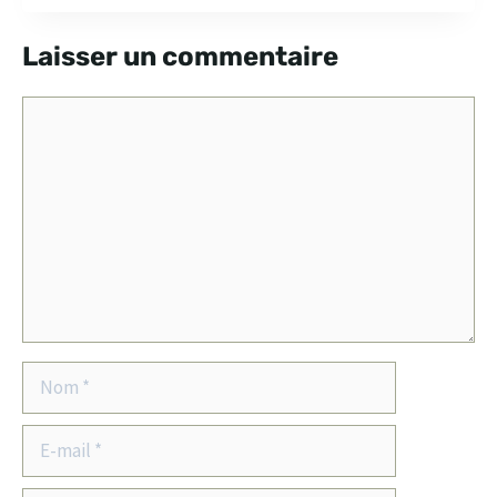
Laisser un commentaire
Commentaire
Nom
E-
mail