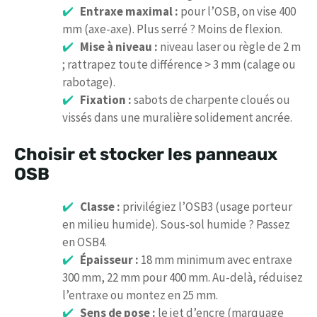
Entraxe maximal :
pour l’OSB, on vise 400
mm (axe-axe). Plus serré ? Moins de flexion.
Mise à niveau :
niveau laser ou règle de 2 m
; rattrapez toute différence > 3 mm (calage ou
rabotage).
Fixation :
sabots de charpente cloués ou
vissés dans une muralière solidement ancrée.
Choisir et stocker les panneaux
OSB
Classe :
privilégiez l’OSB3 (usage porteur
en milieu humide). Sous-sol humide ? Passez
en OSB4.
Épaisseur :
18 mm minimum avec entraxe
300 mm, 22 mm pour 400 mm. Au-delà, réduisez
l’entraxe ou montez en 25 mm.
Sens de pose :
le jet d’encre (marquage