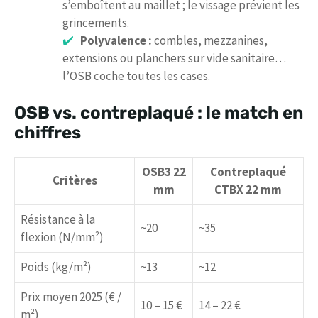
s’emboîtent au maillet ; le vissage prévient les
grincements.
Polyvalence :
combles, mezzanines,
extensions ou planchers sur vide sanitaire…
l’OSB coche toutes les cases.
OSB vs. contreplaqué : le match en
chiffres
OSB3 22
Contreplaqué
Critères
mm
CTBX 22 mm
Résistance à la
~20
~35
flexion (N/mm²)
Poids (kg/m²)
~13
~12
Prix moyen 2025 (€ /
10 – 15 €
14 – 22 €
m²)