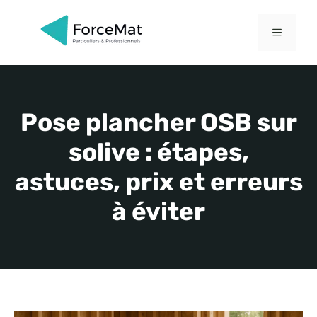
Aller
au
MENU
contenu
Pose plancher OSB sur
solive : étapes,
astuces, prix et erreurs
à éviter