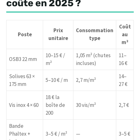
coûte en 2025 ?
Coût
Prix
Consommation
Poste
au
unitaire
type
m²
10–15 € /
1,05 m² (chutes
11–
OSB3 22 mm
m²
incluses)
16 €
Solives 63 ×
14–
5–10 € / m
2,7 m/m²
175 mm
27 €
18 € la
Vis inox 4 × 60
boîte de
30 vis/m²
2,7 €
200
Bande
Phaltex +
3–5 € / m²
—
3–5 €