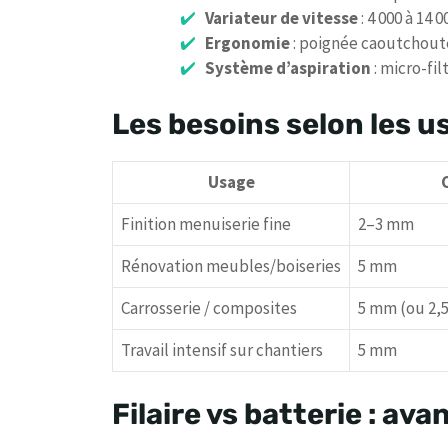
Variateur de vitesse
: 4 000 à 14 
Ergonomie
: poignée caoutchoutée
Système d’aspiration
: micro-fi
Les besoins selon les u
Usage
Finition menuiserie fine
2–3 mm
Rénovation meubles/boiseries
5 mm
Carrosserie / composites
5 mm (ou 2,
Travail intensif sur chantiers
5 mm
Filaire vs batterie : av