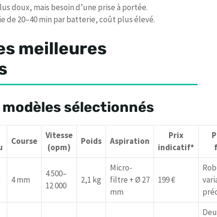
plus doux, mais besoin d’une prise à portée.
ie de 20–40 min par batterie, coût plus élevé.
s meilleures
s
 modèles sélectionnés
Vitesse
Prix
P
Course
Poids
Aspiration
u
(opm)
indicatif*
Micro-
Rob
4 500–
m
4 mm
2,1 kg
filtre + Ø 27
199 €
vari
12 000
mm
préc
Deu