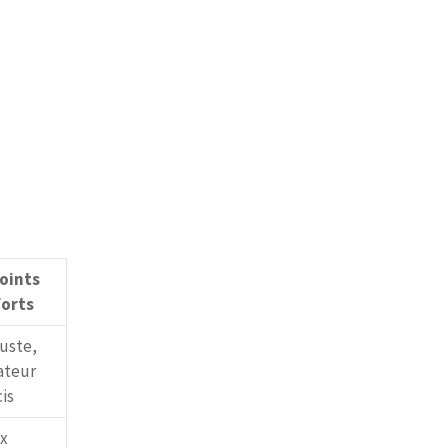
oints
forts
uste,
ateur
is
x