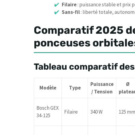
Filaire
: puissance stable et prix 
Sans-fil
: liberté totale, autonom
Comparatif 2025 de
ponceuses orbitale
Tableau comparatif des
Puissance
Ø
Modèle
Type
/ Tension
platea
Bosch GEX
Filaire
340 W
125 m
34-125