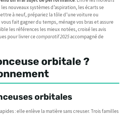
venu un vrai sujet de performance
. Entre les moteurs
les nouveaux systèmes d’aspiration, les écarts se
ettre à neuf, prépariez la tôle d’une voiture ou
i vous fait gagner du temps, ménage vos bras et assure
ble les références les mieux notées, croisé les avis
ues pour livrer ce
comparatif 2025
accompagné de
onceuse orbitale ?
tionnement
nceuses orbitales
pides : elle enlève la matière sans creuser. Trois familles