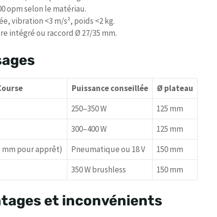
000 opm selon le matériau.
, vibration <3 m/s², poids <2 kg.
ltre intégré ou raccord Ø 27/35 mm.
sages
Course
Puissance conseillée
Ø plateau
250–350 W
125 mm
300–400 W
125 mm
5 mm pour apprêt)
Pneumatique ou 18 V
150 mm
350 W brushless
150 mm
antages et inconvénients