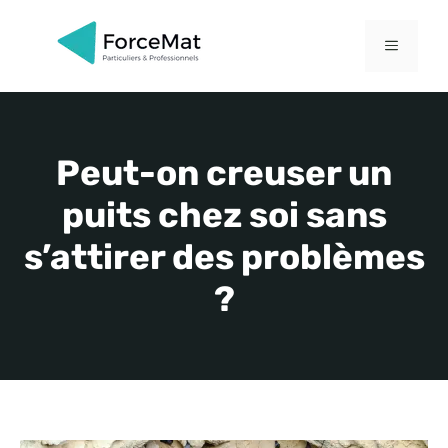
Aller
au
MENU
contenu
Peut-on creuser un
puits chez soi sans
s’attirer des problèmes
?