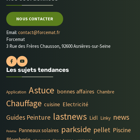
NOUS CONTACTER
Email:
contact@forcemat.fr
Forcemat
3 Rue des Frères Chausson, 92600 Asnières-sur-Seine
Les sujets tendances
Astuce
bonnes affaires
Chambre
Application
Chauffage
Electricité
cuisine
lastnews
news
Guides Peinture
Lidl
Linky
parkside
pellet
Piscine
Panneaux solaires
Palette
Plomberie