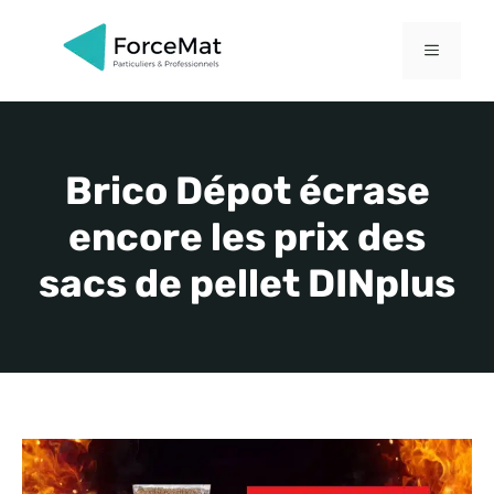
Aller
au
MENU
contenu
Brico Dépot écrase
encore les prix des
sacs de pellet DINplus