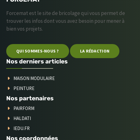
Forcemat est le site de bricolage qui vous permet de
trouver les infos dont vous avez besoin pour mener à
bien vos projets.
QUI SOMMES-NOUS ?
LA RÉDACTION
Nos derniers articles
MAISON MODULAIRE
PEINTURE
Nos partenaires
PAIRFORM
HALDATI
IEDU.FR
Nos coordonnées