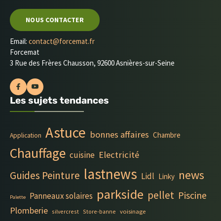
NOUS CONTACTER
Email:
contact@forcemat.fr
Forcemat
3 Rue des Frères Chausson, 92600 Asnières-sur-Seine
Les sujets tendances
Astuce
bonnes affaires
Chambre
Application
Chauffage
Electricité
cuisine
lastnews
news
Guides Peinture
Lidl
Linky
parkside
pellet
Piscine
Panneaux solaires
Palette
Plomberie
silvercrest
Store-banne
voisinage