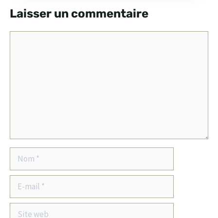
Laisser un commentaire
Commentaire
Nom
E-
mail
Site