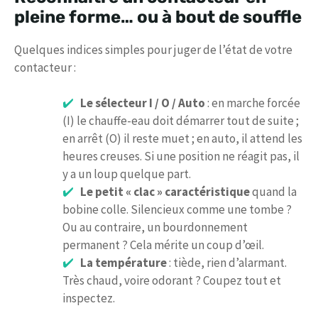
pleine forme… ou à bout de souffle
Quelques indices simples pour juger de l’état de votre
contacteur :
Le sélecteur I / O / Auto
: en marche forcée
(I) le chauffe-eau doit démarrer tout de suite ;
en arrêt (O) il reste muet ; en auto, il attend les
heures creuses. Si une position ne réagit pas, il
y a un loup quelque part.
Le petit « clac » caractéristique
quand la
bobine colle. Silencieux comme une tombe ?
Ou au contraire, un bourdonnement
permanent ? Cela mérite un coup d’œil.
La température
: tiède, rien d’alarmant.
Très chaud, voire odorant ? Coupez tout et
inspectez.