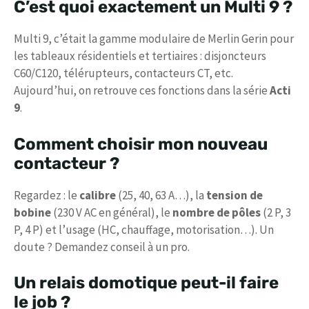
C’est quoi exactement un Multi 9 ?
Multi 9, c’était la gamme modulaire de Merlin Gerin pour
les tableaux résidentiels et tertiaires : disjoncteurs
C60/C120, télérupteurs, contacteurs CT, etc.
Aujourd’hui, on retrouve ces fonctions dans la série
Acti
9
.
Comment choisir mon nouveau
contacteur ?
Regardez : le
calibre
(25, 40, 63 A…), la
tension de
bobine
(230 V AC en général), le
nombre de pôles
(2 P, 3
P, 4 P) et l’usage (HC, chauffage, motorisation…). Un
doute ? Demandez conseil à un pro.
Un relais domotique peut-il faire
le job ?