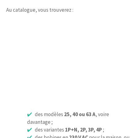
Au catalogue, vous trouverez :
des modèles
25, 40 ou 63 A
, voire
davantage ;
des variantes
1P+N, 2P, 3P, 4P
;
des bobines en
230 V AC
pour la maison, ou