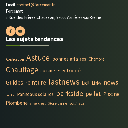
Email:
contact@forcemat.fr
Forcemat
3 Rue des Frères Chausson, 92600 Asnières-sur-Seine
Les sujets tendances
Astuce
bonnes affaires
Chambre
Application
Chauffage
Electricité
cuisine
lastnews
news
Guides Peinture
Lidl
Linky
parkside
pellet
Piscine
Panneaux solaires
Palette
Plomberie
silvercrest
Store-banne
voisinage