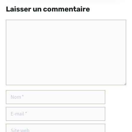
Laisser un commentaire
Commentaire
Nom
E-
mail
Site