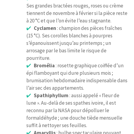
Ses grandes bractées rouges, roses ou crème
tiennent de novembre à février si la pièce reste
à 20 °C et que l’on évite l’eau stagnante.
Cyclamen
: champion des pièces fraîches
(15 °C). Ses corolles blanches à pourpres
s’épanouissent jusqu’au printemps ; un
arrosage par le bas limite le risque de
pourriture.
Bromélia
: rosette graphique coiffée d’un
épi flamboyant qui dure plusieurs mois ;
brumisation hebdomadaire indispensable dans
l’air sec des appartements.
Spathiphyllum
: aussi appelé « fleur de
lune ». Au-delà de ses spathes ivoire, il est
reconnu par la NASA pour dépolluer le
formaldéhyde ; une douche tiède mensuelle
suffit à nettoyer ses feuilles.
Amaryllis
: bulbe spectaculaire pouvant