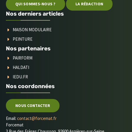
QUI SOMMES-NOUS ?
LA RÉDACTION
Nos derniers articles
MAISON MODULAIRE
PEINTURE
Nos partenaires
PAIRFORM
HALDATI
IEDU.FR
Nos coordonnées
NOUS CONTACTER
Email:
contact@forcemat.fr
Forcemat
3 Rue des Frères Chausson, 92600 Asnières-sur-Seine