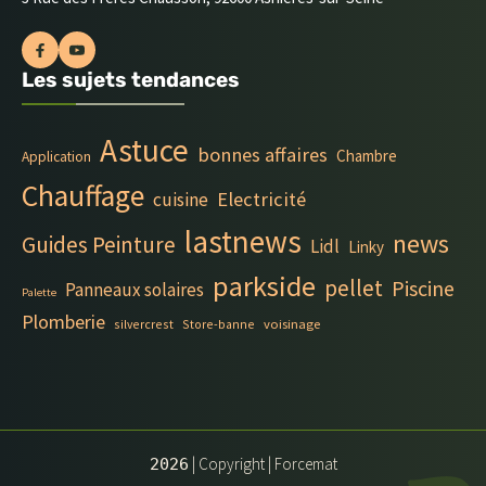
Les sujets tendances
Astuce
bonnes affaires
Chambre
Application
Chauffage
Electricité
cuisine
lastnews
news
Guides Peinture
Lidl
Linky
parkside
pellet
Piscine
Panneaux solaires
Palette
Plomberie
silvercrest
Store-banne
voisinage
| Copyright | Forcemat
2026