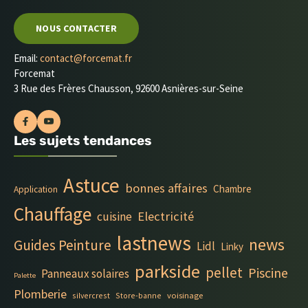
NOUS CONTACTER
Email:
contact@forcemat.fr
Forcemat
3 Rue des Frères Chausson, 92600 Asnières-sur-Seine
Les sujets tendances
Astuce
bonnes affaires
Chambre
Application
Chauffage
Electricité
cuisine
lastnews
news
Guides Peinture
Lidl
Linky
parkside
pellet
Piscine
Panneaux solaires
Palette
Plomberie
silvercrest
Store-banne
voisinage