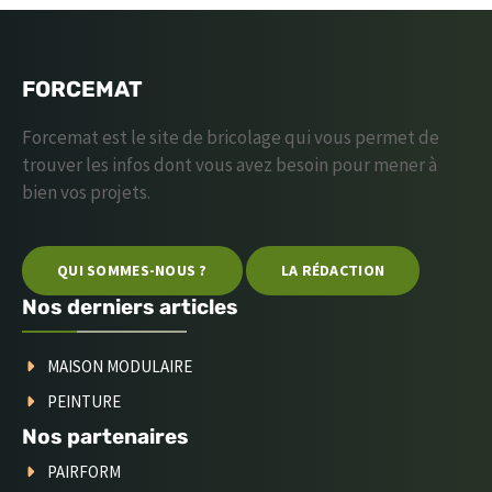
FORCEMAT
Forcemat est le site de bricolage qui vous permet de
trouver les infos dont vous avez besoin pour mener à
bien vos projets.
QUI SOMMES-NOUS ?
LA RÉDACTION
Nos derniers articles
MAISON MODULAIRE
PEINTURE
Nos partenaires
PAIRFORM