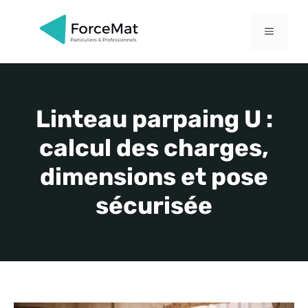
Aller
au
MENU
contenu
Linteau parpaing U :
calcul des charges,
dimensions et pose
sécurisée