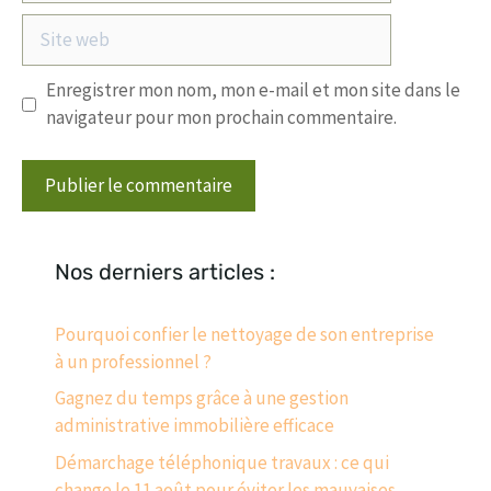
Site
web
Enregistrer mon nom, mon e-mail et mon site dans le
navigateur pour mon prochain commentaire.
Nos derniers articles :
Pourquoi confier le nettoyage de son entreprise
à un professionnel ?
Gagnez du temps grâce à une gestion
administrative immobilière efficace
Démarchage téléphonique travaux : ce qui
change le 11 août pour éviter les mauvaises