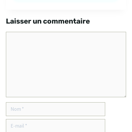
Laisser un commentaire
Commentaire
Nom
E-
mail