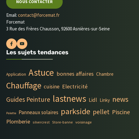
NOUS CONTACTER
Email:
contact@forcemat.fr
Forcemat
3 Rue des Frères Chausson, 92600 Asnières-sur-Seine
Les sujets tendances
Astuce
bonnes affaires
Chambre
Application
Chauffage
Electricité
cuisine
lastnews
news
Guides Peinture
Lidl
Linky
parkside
pellet
Piscine
Panneaux solaires
Palette
Plomberie
silvercrest
Store-banne
voisinage