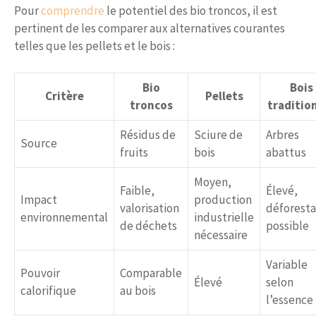
Pour
comprendre
le potentiel des bio troncos, il est
pertinent de les comparer aux alternatives courantes
telles que les pellets et le bois :
Bio
Bois
Critère
Pellets
troncos
traditio
Résidus de
Sciure de
Arbres
Source
fruits
bois
abattus
Moyen,
Faible,
Élevé,
Impact
production
valorisation
déforesta
environnemental
industrielle
de déchets
possible
nécessaire
Variable
Pouvoir
Comparable
Élevé
selon
calorifique
au bois
l’essence