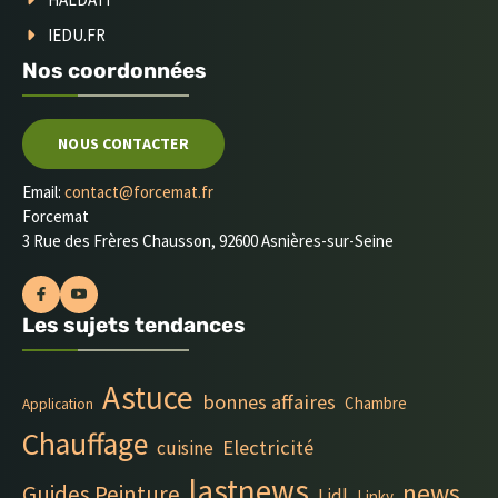
IEDU.FR
Nos coordonnées
NOUS CONTACTER
Email:
contact@forcemat.fr
Forcemat
3 Rue des Frères Chausson, 92600 Asnières-sur-Seine
Les sujets tendances
Astuce
bonnes affaires
Chambre
Application
Chauffage
Electricité
cuisine
lastnews
news
Guides Peinture
Lidl
Linky