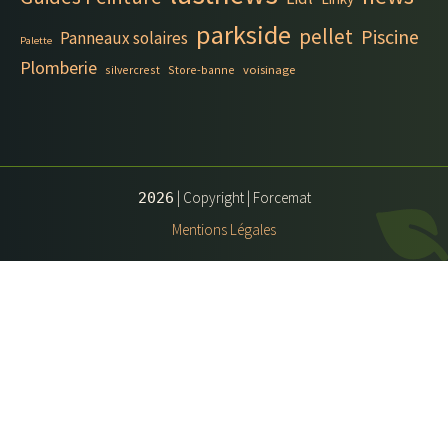
parkside
pellet
Piscine
Panneaux solaires
Palette
Plomberie
silvercrest
Store-banne
voisinage
| Copyright | Forcemat
2026
Mentions Légales