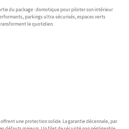
ie du package : domotique pour piloter son intérieur
erformants, parkings ultra-sécurisés, espaces verts
ransforment le quotidien.
s offrent une protection solide. La garantie décennale, par
s défauts majeurs. Un filet de sécurité non négligeable