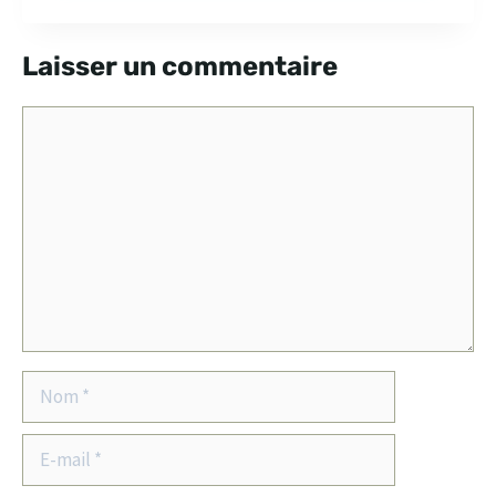
Laisser un commentaire
Commentaire
Nom
E-
mail