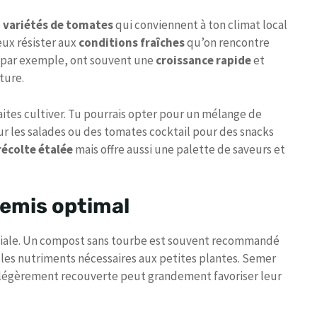
s
variétés de tomates
qui conviennent à ton climat local
eux résister aux
conditions fraîches
qu’on rencontre
, par exemple, ont souvent une
croissance rapide
et
ture.
ites cultiver. Tu pourrais opter pour un mélange de
r les salades ou des tomates cocktail pour des snacks
récolte étalée
mais offre aussi une palette de saveurs et
semis optimal
ciale. Un compost sans tourbe est souvent recommandé
r les nutriments nécessaires aux petites plantes. Semer
t légèrement recouverte peut grandement favoriser leur