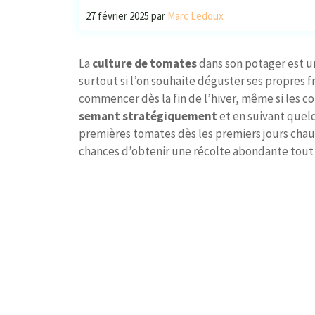
27 février 2025
par
Marc Ledoux
La
culture de tomates
dans son potager est un
surtout si l’on souhaite déguster ses propres fru
commencer dès la fin de l’hiver, même si les co
semant stratégiquement
et en suivant quelq
premières tomates dès les premiers jours ch
chances d’obtenir une récolte abondante tout a