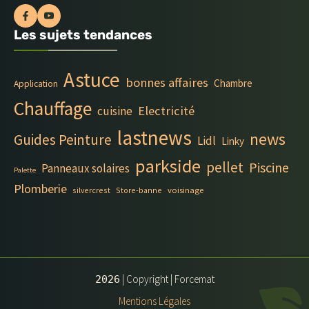
Les sujets tendances
Astuce
bonnes affaires
Chambre
Application
Chauffage
Electricité
cuisine
lastnews
news
Guides Peinture
Lidl
Linky
parkside
pellet
Piscine
Panneaux solaires
Palette
Plomberie
silvercrest
Store-banne
voisinage
| Copyright | Forcemat
2026
Mentions Légales