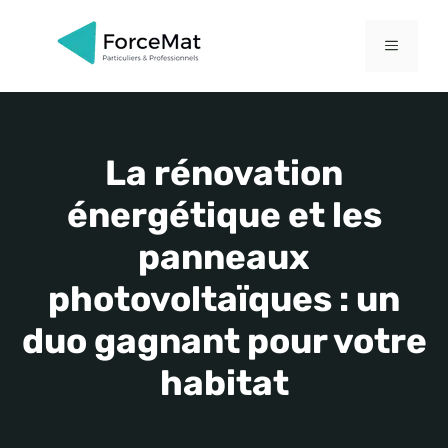
Aller
au
MENU
contenu
La rénovation
énergétique et les
panneaux
photovoltaïques : un
duo gagnant pour votre
habitat