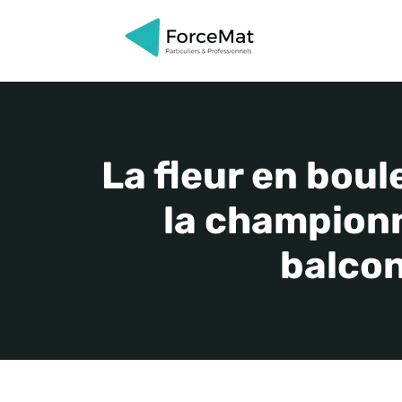
Aller
au
contenu
La fleur en boul
la championn
balcon