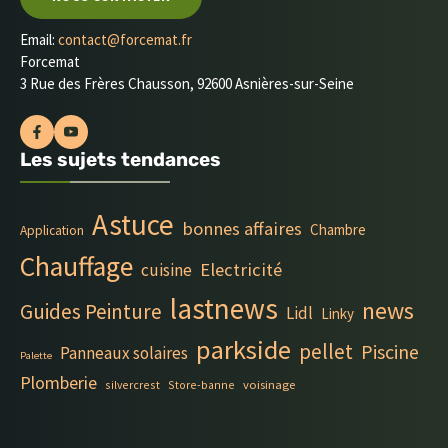
Email:
contact@forcemat.fr
Forcemat
3 Rue des Frères Chausson, 92600 Asnières-sur-Seine
Les sujets tendances
Astuce
bonnes affaires
Chambre
Application
Chauffage
Electricité
cuisine
lastnews
news
Guides Peinture
Lidl
Linky
parkside
pellet
Piscine
Panneaux solaires
Palette
Plomberie
silvercrest
Store-banne
voisinage