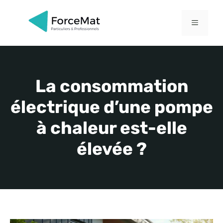
Aller
au
MENU
contenu
La consommation
électrique d’une pompe
à chaleur est-elle
élevée ?