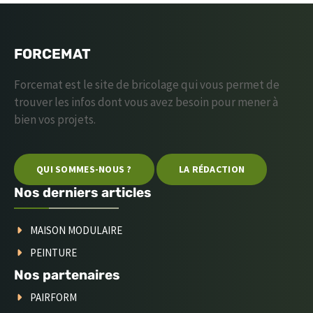
FORCEMAT
Forcemat est le site de bricolage qui vous permet de
trouver les infos dont vous avez besoin pour mener à
bien vos projets.
QUI SOMMES-NOUS ?
LA RÉDACTION
Nos derniers articles
MAISON MODULAIRE
PEINTURE
Nos partenaires
PAIRFORM